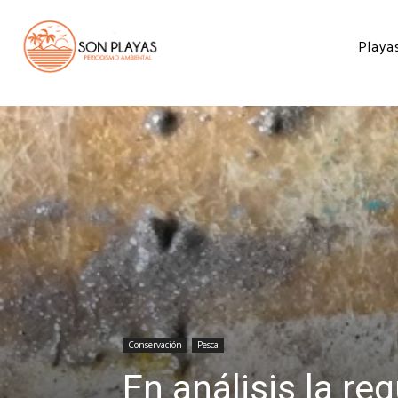
Inicio
Conservación
En análisis la regulación del "pajarito": Inapesca
Playa
Conservación
Pesca
En análisis la re