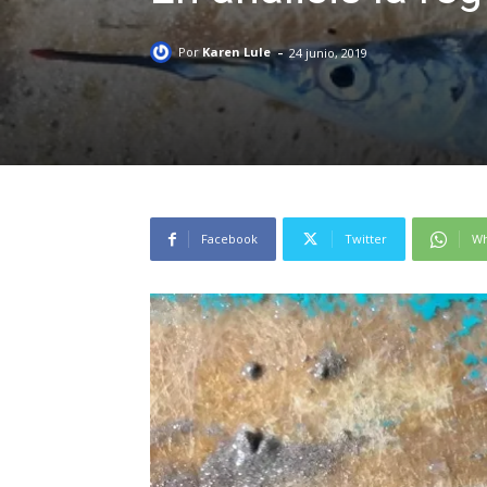
-
Por
Karen Lule
24 junio, 2019
Facebook
Twitter
Wh