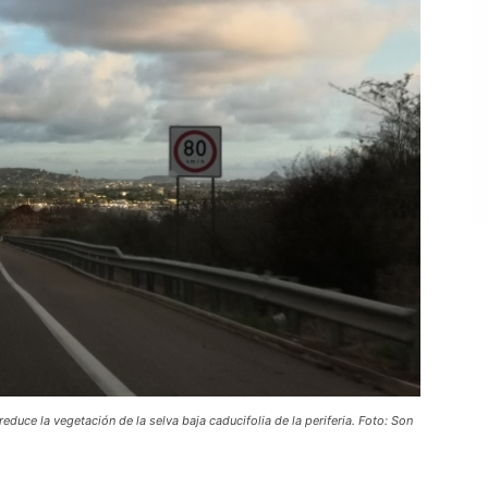
uce la vegetación de la selva baja caducifolia de la periferia. Foto: Son