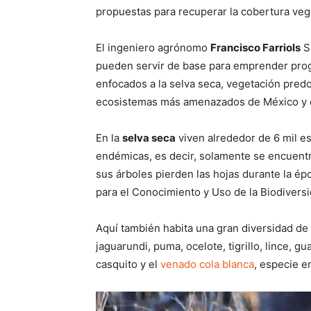
propuestas para recuperar la cobertura vege
El ingeniero agrónomo
Francisco Farriols
Sa
pueden servir de base para emprender prog
enfocados a la selva seca, vegetación pred
ecosistemas más amenazados de México y 
En la
selva seca
viven alrededor de 6 mil es
endémicas, es decir, solamente se encuent
sus árboles pierden las hojas durante la é
para el Conocimiento y Uso de la Biodivers
Aquí también habita una gran diversidad de 
jaguarundi, puma, ocelote, tigrillo, lince, g
casquito y el
venado cola blanca
, especie e