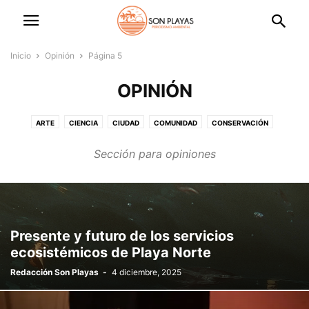
Inicio
Opinión
Página 5
OPINIÓN
ARTE
CIENCIA
CIUDAD
COMUNIDAD
CONSERVACIÓN
CONSUME LOCAL
CULTURA
DESTACADO
EL MUNDO
Sección para opiniones
ENTRETENIMIENTO
LATINOAMÉRICA
MEDIO AMBIENTE
MÉXICO
OPINIÓN
PESCA
PLAYAS
REPORTAJES
SIN CATEGORÍA
SINALOA
TURISMO
Presente y futuro de los servicios
ecosistémicos de Playa Norte
Redacción Son Playas
-
4 diciembre, 2025